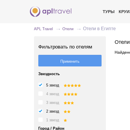
ТУРЫ
КРУ
Отели в Египте
APL Travel
Отели
Отели
Фильтровать по отелям
Найдено
Звездность
5 звезд
4 звезд
3 звезд
2 звезд
1 звезд
Город / Район