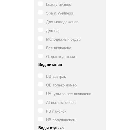
Luxury Бизнес
Spa & Wellness
Для молодеженов
Для пар
Молодежный отдых
Все включено
Отдых с детьми
Вид питания
BB завтрак
OB только номер
UAI ультра все включено
AI все включено
FB пансион
HB полупансион
Виды отдыха