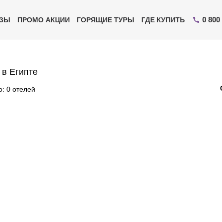
0 800
ИЗЫ
ПРОМО АКЦИИ
ГОРЯЩИЕ ТУРЫ
ГДЕ КУПИТЬ
 в Египте
: 0 отелей
Отправьте свой номер телефона
Эксперт свяжется с вами и сделает индивидуальный
подбор в течении
15 минут