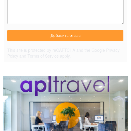
Добавить отзыв
This site is protected by reCAPTCHA and the Google
Privacy
Policy
and
Terms of Service
apply.