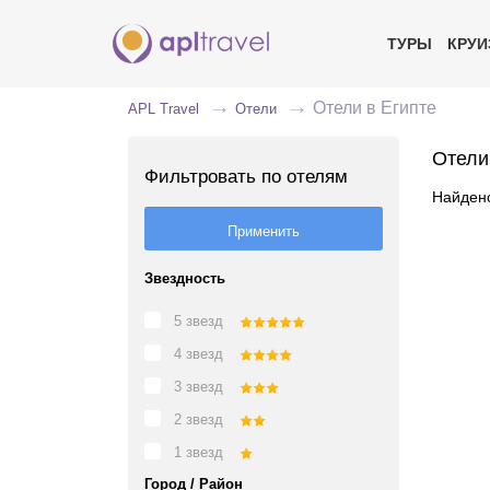
ТУРЫ
КРУ
Отели в Египте
APL Travel
Отели
Отели
Фильтровать по отелям
Найдено
Звездность
5 звезд
4 звезд
3 звезд
2 звезд
1 звезд
Город / Район