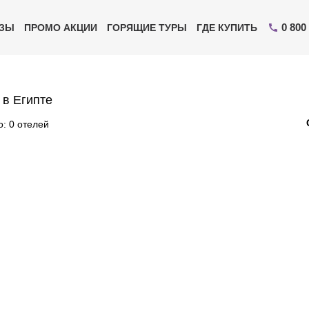
0 800
ИЗЫ
ПРОМО АКЦИИ
ГОРЯЩИЕ ТУРЫ
ГДЕ КУПИТЬ
 в Египте
: 0 отелей
Отправьте свой номер телефона
Эксперт свяжется с вами и сделает индивидуальный
подбор в течении
15 минут