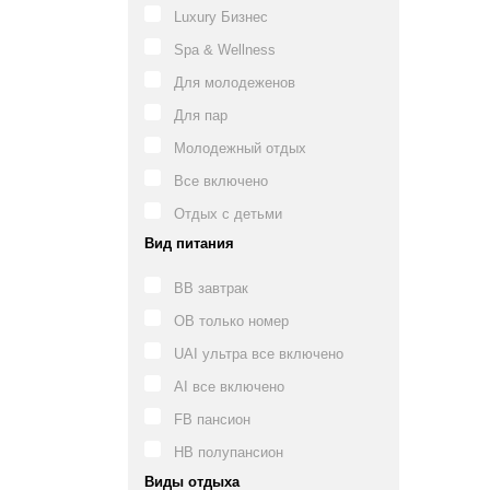
Luxury Бизнес
Spa & Wellness
Для молодеженов
Для пар
Молодежный отдых
Все включено
Отдых с детьми
Вид питания
BB завтрак
OB только номер
UAI ультра все включено
AI все включено
FB пансион
HB полупансион
Виды отдыха