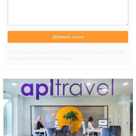
Добавить отзыв
This site is protected by reCAPTCHA and the Google
Privacy
Policy
and
Terms of Service
apply.