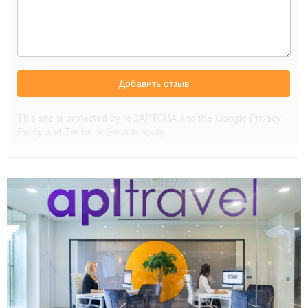
Добавить отзыв
This site is protected by reCAPTCHA and the Google
Privacy
Policy
and
Terms of Service
apply.