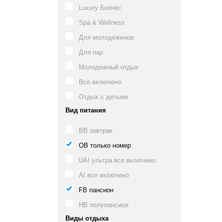
Luxury Бизнес
Spa & Wellness
Для молодеженов
Для пар
Молодежный отдых
Все включено
Отдых с детьми
Вид питания
BB завтрак
OB только номер
UAI ультра все включено
AI все включено
FB пансион
HB полупансион
Виды отдыха