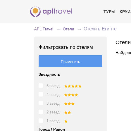
ТУРЫ
КРУ
Отели в Египте
APL Travel
Отели
Отели
Фильтровать по отелям
Найдено
Звездность
5 звезд
4 звезд
3 звезд
2 звезд
1 звезд
Город / Район