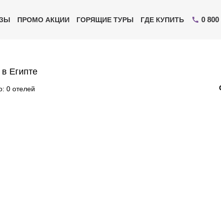
0 800
ИЗЫ
ПРОМО АКЦИИ
ГОРЯЩИЕ ТУРЫ
ГДЕ КУПИТЬ
 в Египте
: 0 отелей
Отправьте свой номер телефона
Эксперт свяжется с вами и сделает индивидуальный
подбор в течении
15 минут