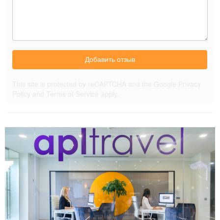
Добавить отзыв
This site is protected by reCAPTCHA and the Google
Privacy
Policy
and
Terms of Service
apply.