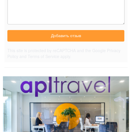
Добавить отзыв
This site is protected by reCAPTCHA and the Google
Privacy
Policy
and
Terms of Service
apply.