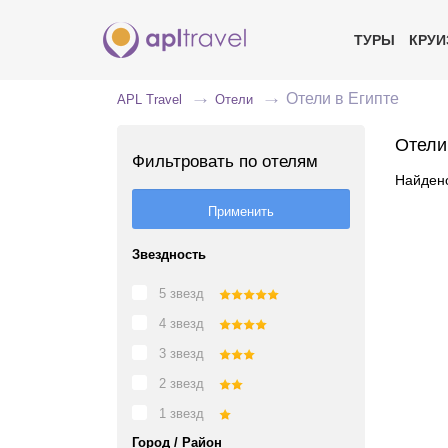
ТУРЫ
КРУ
Отели в Египте
APL Travel
Отели
Отели
Фильтровать по отелям
Найдено
Звездность
5 звезд
4 звезд
3 звезд
2 звезд
1 звезд
Город / Район