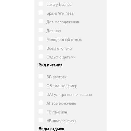
Luxury Бизнес
Spa & Wellness
Для молодеженов
Для пар
Молодежный отдых
Все включено
Отдых с детьми
Вид питания
BB завтрак
OB только номер
UAI ультра все включено
AI все включено
FB пансион
HB полупансион
Виды отдыха