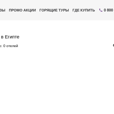
0 800
ИЗЫ
ПРОМО АКЦИИ
ГОРЯЩИЕ ТУРЫ
ГДЕ КУПИТЬ
 в Египте
: 0 отелей
Отправьте свой номер телефона
Эксперт свяжется с вами и сделает индивидуальный
подбор в течении
15 минут