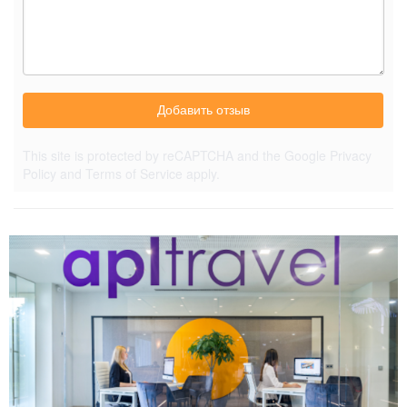
Добавить отзыв
This site is protected by reCAPTCHA and the Google
Privacy
Policy
and
Terms of Service
apply.