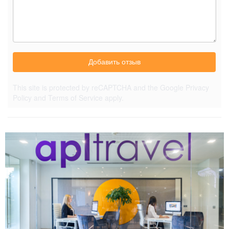
Добавить отзыв
This site is protected by reCAPTCHA and the Google
Privacy
Policy
and
Terms of Service
apply.