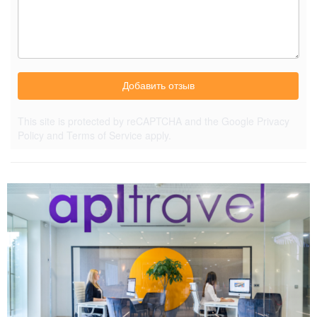
Добавить отзыв
This site is protected by reCAPTCHA and the Google
Privacy
Policy
and
Terms of Service
apply.