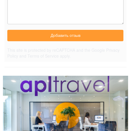
Добавить отзыв
This site is protected by reCAPTCHA and the Google
Privacy
Policy
and
Terms of Service
apply.