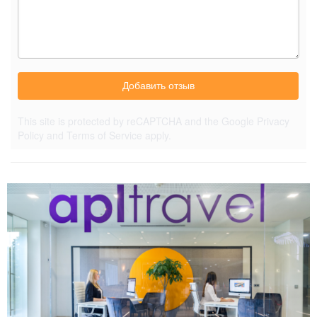
Добавить отзыв
This site is protected by reCAPTCHA and the Google
Privacy
Policy
and
Terms of Service
apply.