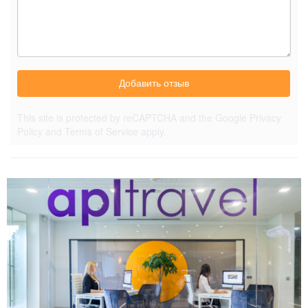
Добавить отзыв
This site is protected by reCAPTCHA and the Google
Privacy
Policy
and
Terms of Service
apply.