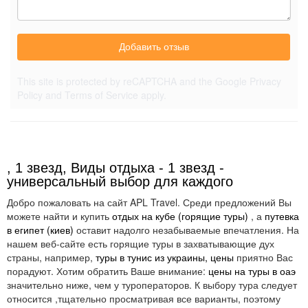
Добавить отзыв
This site is protected by reCAPTCHA and the Google
Privacy
Policy
and
Terms of Service
apply.
, 1 звезд, Виды отдыха - 1 звезд -
универсальный выбор для каждого
Добро пожаловать на сайт APL Travel. Среди предложений Вы
можете найти и купить
отдых на кубе (горящие туры)
, а
путевка
в египет (киев)
оставит надолго незабываемые впечатления. На
нашем веб-сайте есть горящие туры в захватывающие дух
страны, например,
туры в тунис из украины, цены
приятно Вас
порадуют. Хотим обратить Ваше внимание:
цены на туры в оаэ
значительно ниже, чем у туроператоров. К выбору тура следует
относится ,тщательно просматривая все варианты, поэтому