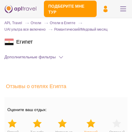
ПОДБЕРИТЕ МНЕ
ТУР
APL Travel
Отели
Отели в Египте
UAI ультра все включено
Романтический/Медовый месяц
Египет
Дополнительные фильтры
Отправьте свой номер телефона
Отзывы о отелях Египта
Эксперт свяжется с вами и сделает
индивидуальный подбор в течении
15
минут
Оцените ваш отдых: