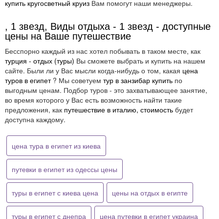
купить кругосветный круиз
Вам помогут наши менеджеры.
, 1 звезд, Виды отдыха - 1 звезд - доступные
цены на Ваше путешествие
Бесспорно каждый из нас хотел побывать в таком месте, как
турция - отдых (туры)
Вы сможете выбрать и купить на нашем
сайте. Были ли у Вас мысли когда-нибудь о том, какая
цена
туров в египет
? Мы советуем
тур в занзибар купить
по
выгодным ценам. Подбор туров - это захватывающее занятие,
во время которого у Вас есть возможность найти такие
предложения, как
путешествие в италию, стоимость
будет
доступна каждому.
цена тура в египет из киева
путевки в египет из одессы цены
туры в египет с киева цена
цены на отдых в египте
туры в египет с днепра
цена путевки в египет украина