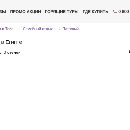
0 800
ИЗЫ
ПРОМО АКЦИИ
ГОРЯЩИЕ ТУРЫ
ГДЕ КУПИТЬ
 в Таба
Семейный отдых
Пляжный
 в Египте
: 0 отелей
Отправьте свой номер телефона
Эксперт свяжется с вами и сделает индивидуальный
подбор в течении
15 минут