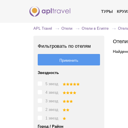
ТУРЫ
КРУ
APL Travel
Отели
Отели в Египте
Отели
Отели
Фильтровать по отелям
Найдено
Звездность
5 звезд
4 звезд
3 звезд
2 звезд
1 звезд
Город / Район