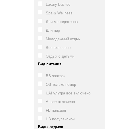
Luxury Бизнес
Spa & Wellness
Для молодеженов
Для пар
Молодежный отдых
Все включено
Отдых с детьми
Вид питания
BB завтрак
OB только номер
UAI ультра все включено
AI все включено
FB пансион
HB полупансион
Виды отдыха