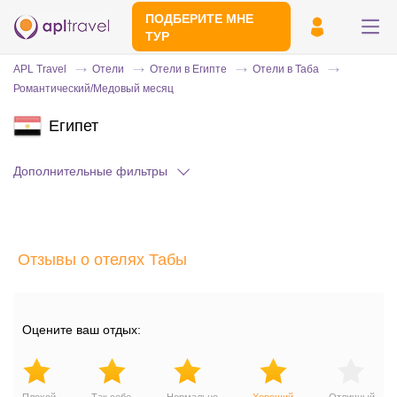
ПОДБЕРИТЕ МНЕ
ТУР
APL Travel
Отели
Отели в Египте
Отели в Таба
Романтический/Медовый месяц
Египет
Дополнительные фильтры
Отправьте свой номер телефона
Отзывы о отелях Табы
Эксперт свяжется с вами и сделает
индивидуальный подбор в течении
15
минут
Оцените ваш отдых: