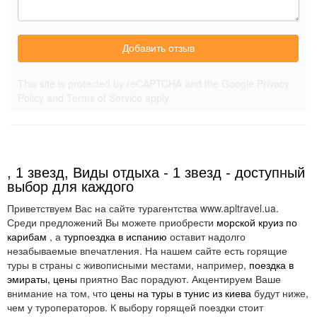
Добавить отзыв
This site is protected by reCAPTCHA and the Google
Privacy
Policy
and
Terms of Service
apply.
, 1 звезд, Виды отдыха - 1 звезд - доступный
выбор для каждого
Приветствуем Вас на сайте турагентства www.apltravel.ua.
Среди предложений Вы можете приобрести
морской круиз по
карибам
, а
турпоездка в испанию
оставит надолго
незабываемые впечатления. На нашем сайте есть горящие
туры в страны с живописными местами, например,
поездка в
эмираты, цены
приятно Вас порадуют. Акцентируем Ваше
внимание на том, что
цены на туры в тунис из киева
будут ниже,
чем у туроператоров. К выбору горящей поездки стоит