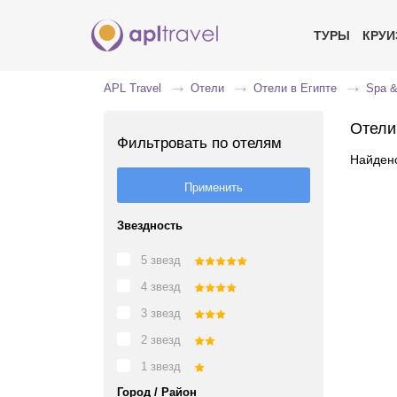
ТУРЫ
КРУ
APL Travel
Отели
Отели в Египте
Spa &
Отели
Фильтровать по отелям
Найдено
Звездность
5 звезд
4 звезд
3 звезд
2 звезд
1 звезд
Город / Район