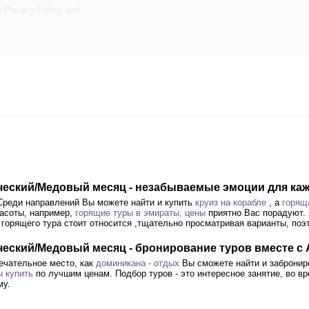
e
Privacy Policy
and
ический/Медовый месяц - незабываемые эмоции для ка
 Среди направлений Вы можете найти и купить
круиз на корабле
, а
горяща
расоты, например,
горящие туры в эмираты, цены
приятно Вас порадуют.
 горящего тура стоит относится ,тщательно просматривая варианты, по
ический/Медовый месяц - бронирование туров вместе с 
ечательное место, как
доминикана - отдых
Вы сможете найти и заброниро
ы купить
по лучшим ценам. Подбор туров - это интересное занятие, во в
му.