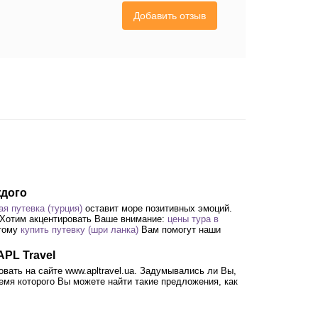
Добавить отзыв
ждого
я путевка (турция)
оставит море позитивных эмоций.
 Хотим акцентировать Ваше внимание:
цены тура в
этому
купить путевку (шри ланка)
Вам помогут наши
APL Travel
вать на сайте www.apltravel.ua. Задумывались ли Вы,
ремя которого Вы можете найти такие предложения, как