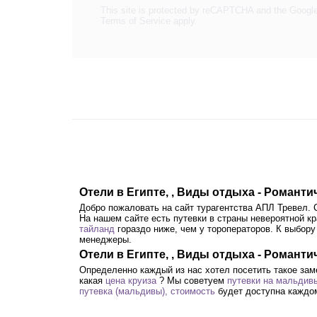
This site is protected by reCAPTCHA and the Googl
Terms of Service
apply.
Отели в Египте, , Виды отдыха - Романт
Добро пожаловать на сайт турагентства АПЛ Тревел.
На нашем сайте есть путевки в страны невероятной к
тайланд
гораздо ниже, чем у тороператоров. К выбору
менеджеры.
Отели в Египте, , Виды отдыха - Романт
Определенно каждый из нас хотел посетить такое зам
какая
цена круиза
? Мы советуем
путевки на мальдив
путевка (мальдивы), стоимость
будет доступна каждо