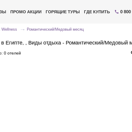
0 800
ИЗЫ
ПРОМО АКЦИИ
ГОРЯЩИЕ ТУРЫ
ГДЕ КУПИТЬ
 Wellness
Романтический/Медовый месяц
 в Египте, , Виды отдыха - Романтический/Медовый 
: 0 отелей
Отправьте свой номер телефона
Эксперт свяжется с вами и сделает индивидуальный
подбор в течении
15 минут