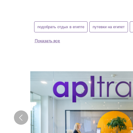
подобрать отдых в египте
путевки на египет
Показать все