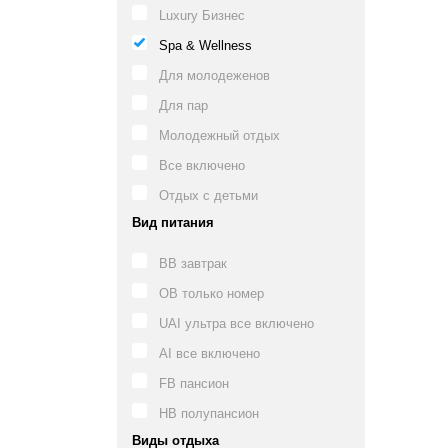
Luxury Бизнес
Spa & Wellness
Для молодеженов
Для пар
Молодежный отдых
Все включено
Отдых с детьми
Вид питания
BB завтрак
OB только номер
UAI ультра все включено
AI все включено
FB пансион
HB полупансион
Виды отдыха