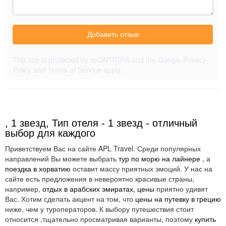
Добавить отзыв
This site is protected by reCAPTCHA and the Google
Privacy
Policy
and
Terms of Service
apply.
, 1 звезд, Тип отеля - 1 звезд - отличный
выбор для каждого
Приветствуем Вас на сайте APL Travel. Среди популярных
направлений Вы можете выбрать
тур по морю на лайнере
, а
поездка в хорватию
оставит массу приятных эмоций. У нас на
сайте есть предложения в невероятно красивые страны,
например,
отдых в арабских эмиратах, цены
приятно удивят
Вас. Хотим сделать акцент на том, что
цены на путевку в грецию
ниже, чем у туроператоров. К выбору путешествия стоит
относится ,тщательно просматривая варианты, поэтому
купить