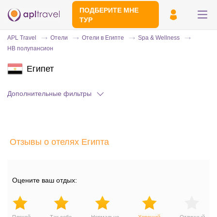
ПОДБЕРИТЕ МНЕ
ТУР
APL Travel
Отели
Отели в Египте
Spa & Wellness
HB полупансион
Египет
Дополнительные фильтры
Отправьте свой номер телефона
Отзывы о отелях Египта
Эксперт свяжется с вами и сделает
индивидуальный подбор в течении
15
минут
Оцените ваш отдых: