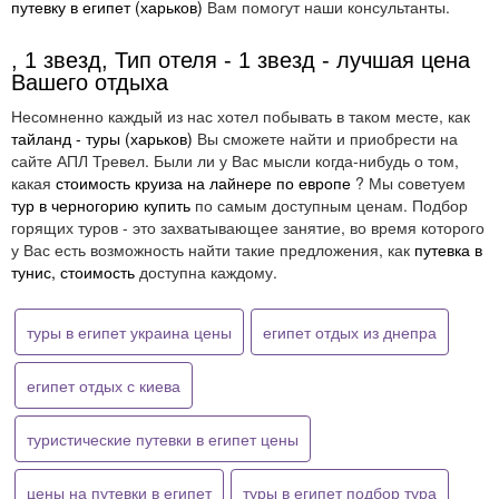
путевку в египет (харьков)
Вам помогут наши консультанты.
, 1 звезд, Тип отеля - 1 звезд - лучшая цена
Вашего отдыха
Несомненно каждый из нас хотел побывать в таком месте, как
тайланд - туры (харьков)
Вы сможете найти и приобрести на
сайте АПЛ Тревел. Были ли у Вас мысли когда-нибудь о том,
какая
стоимость круиза на лайнере по европе
? Мы советуем
тур в черногорию купить
по самым доступным ценам. Подбор
горящих туров - это захватывающее занятие, во время которого
у Вас есть возможность найти такие предложения, как
путевка в
тунис, стоимость
доступна каждому.
туры в египет украина цены
египет отдых из днепра
египет отдых с киева
туристические путевки в египет цены
цены на путевки в египет
туры в египет подбор тура