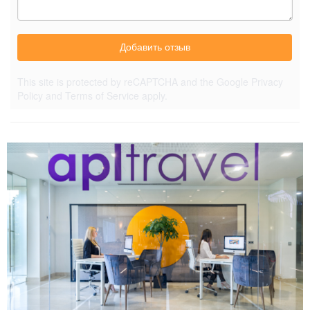
Добавить отзыв
This site is protected by reCAPTCHA and the Google
Privacy
Policy
and
Terms of Service
apply.