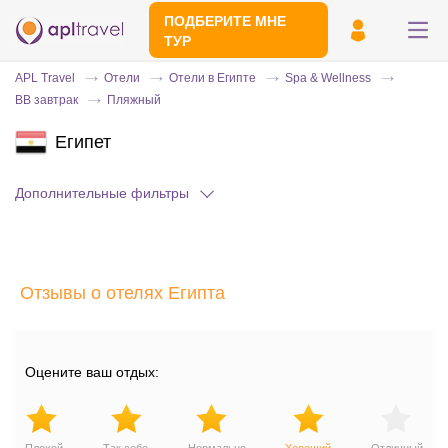
ПОДБЕРИТЕ МНЕ
ТУР
APL Travel
Отели
Отели в Египте
Spa & Wellness
BB завтрак
Пляжный
Египет
Дополнительные фильтры
Отправьте свой номер телефона
Отзывы о отелях Египта
Эксперт свяжется с вами и сделает
индивидуальный подбор в течении
15
минут
Оцените ваш отдых: