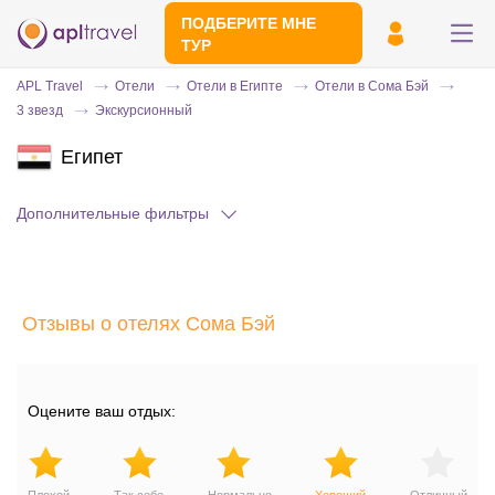
ПОДБЕРИТЕ МНЕ
ТУР
APL Travel
Отели
Отели в Египте
Отели в Сома Бэй
3 звезд
Экскурсионный
Египет
Дополнительные фильтры
Отправьте свой номер телефона
Отзывы о отелях Сома Бэй
Эксперт свяжется с вами и сделает
индивидуальный подбор в течении
15
минут
Оцените ваш отдых: