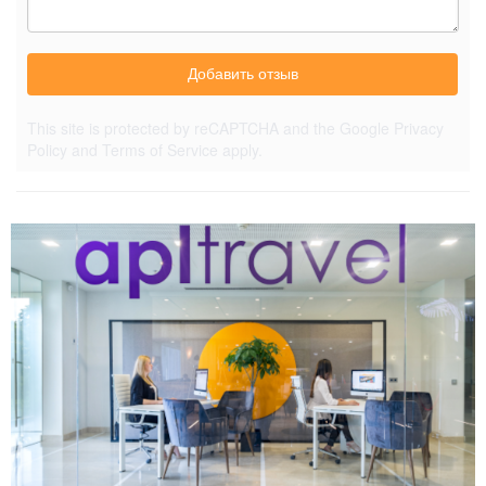
Добавить отзыв
This site is protected by reCAPTCHA and the Google
Privacy
Policy
and
Terms of Service
apply.