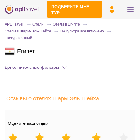
ПОДБЕРИТЕ МНЕ
ТУР
APL Travel
Отели
Отели в Египте
Отели в Шарм-Эль-Шейхе
UAI ультра все включено
Экскурсионный
Египет
Дополнительные фильтры
Отправьте свой номер телефона
Эксперт свяжется с вами и сделает
Отзывы о отелях Шарм-Эль-Шейха
индивидуальный подбор в течении
15
минут
Оцените ваш отдых: