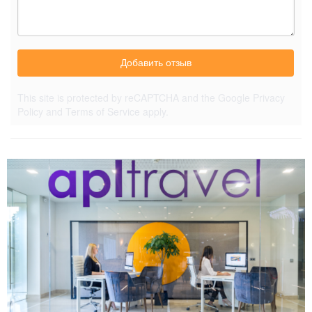
Добавить отзыв
This site is protected by reCAPTCHA and the Google
Privacy
Policy
and
Terms of Service
apply.