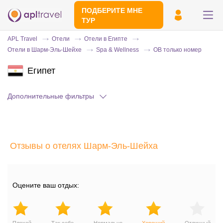
ПОДБЕРИТЕ МНЕ
ТУР
APL Travel
Отели
Отели в Египте
Отели в Шарм-Эль-Шейхе
Spa & Wellness
OB только номер
Египет
Дополнительные фильтры
Отправьте свой номер телефона
Отзывы о отелях Шарм-Эль-Шейха
Эксперт свяжется с вами и сделает
индивидуальный подбор в течении
15
минут
Оцените ваш отдых: