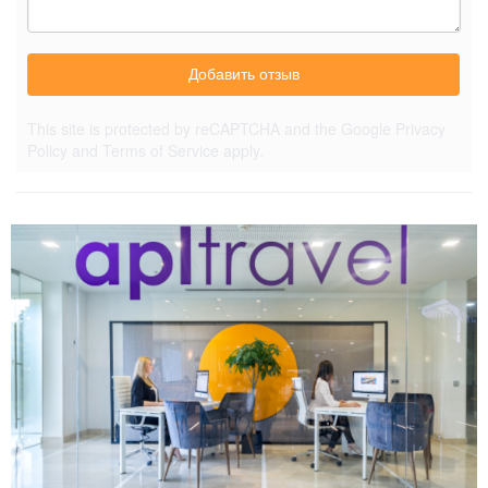
Добавить отзыв
This site is protected by reCAPTCHA and the Google
Privacy
Policy
and
Terms of Service
apply.