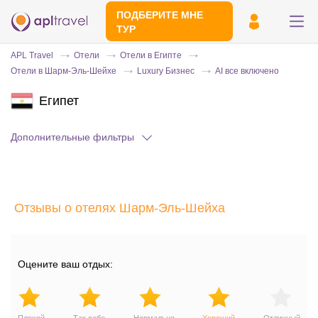
ПОДБЕРИТЕ МНЕ
ТУР
APL Travel
Отели
Отели в Египте
Отели в Шарм-Эль-Шейхе
Luxury Бизнес
AI все включено
Египет
Дополнительные фильтры
Отправьте свой номер телефона
Отзывы о отелях Шарм-Эль-Шейха
Эксперт свяжется с вами и сделает
индивидуальный подбор в течении
15
минут
Оцените ваш отдых: