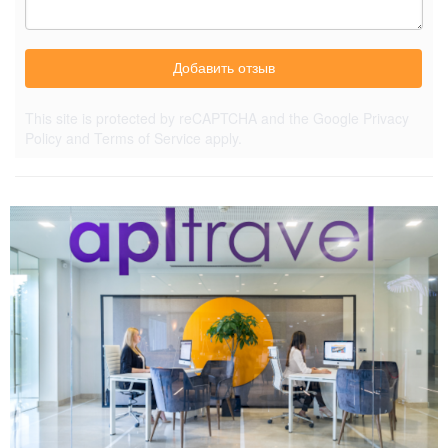
Добавить отзыв
This site is protected by reCAPTCHA and the Google
Privacy
Policy
and
Terms of Service
apply.