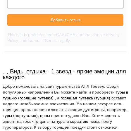
Добавить отзыв
This site is protected by reCAPTCHA and the Google
Privacy
Policy
and
Terms of Service
apply.
, , Виды отдыха - 1 звезд - яркие эмоции для
каждого
Добро пожаловать на сайт турагентства АПЛ Тревел. Среди
популярных направлений Вы можете найти и приобрести
туры в
турцию (горящие путевки)
, а
горящая путевка (турция)
оставит
надолго незабываемые впечатления. На нашем ресурсе есть
горящие предложения в захватывающие дух страны, например,
туры (португалия), цены
приятно удивят Вас. Хотим сделать
акцент на том, что
цены на туры в хорватию
ниже, чем у
туроператоров. К выбору горящей поездки стоит относится