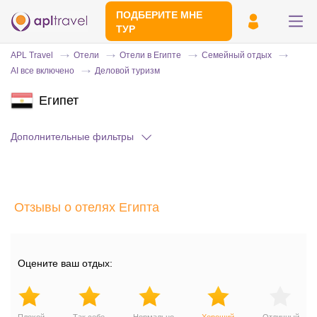
ПОДБЕРИТЕ МНЕ
ТУР
APL Travel
Отели
Отели в Египте
Семейный отдых
AI все включено
Деловой туризм
Египет
Дополнительные фильтры
Отправьте свой номер телефона
Отзывы о отелях Египта
Эксперт свяжется с вами и сделает
индивидуальный подбор в течении
15
минут
Оцените ваш отдых: