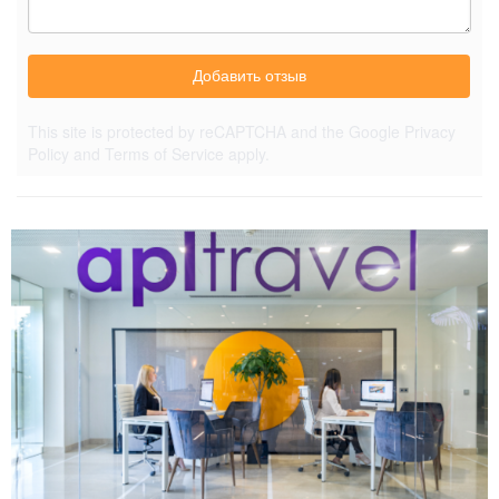
Добавить отзыв
This site is protected by reCAPTCHA and the Google
Privacy
Policy
and
Terms of Service
apply.