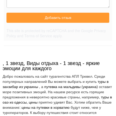
Добавить отзыв
This site is protected by reCAPTCHA and the Google
Privacy
Policy
and
Terms of Service
apply.
, 1 звезд, Виды отдыха - 1 звезд - яркие
эмоции для каждого
Добро пожаловать на сайт турагентства АПЛ Тревел. Среди
популярных направлений Вы можете выбрать и купить
туры в
занзибар из украины
, а
путевка на мальдивы (украина)
оставит
море позитивных эмоций. На нашем ресурсе есть горящие
предложения в невероятно красивые страны, например,
туры в
оаэ из одессы, цены
приятно удивят Вас. Хотим обратить Ваше
внимание:
цены на путевки в хорватию
будут ниже, чем у
туроператоров. К выбору путешествия стоит относится