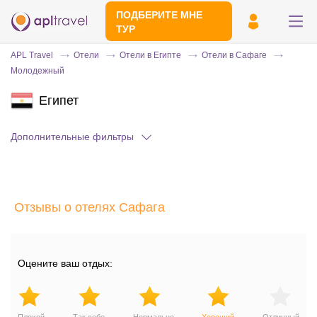
ПОДБЕРИТЕ МНЕ
ТУР
APL Travel
Отели
Отели в Египте
Отели в Сафаге
Молодежный
Египет
Дополнительные фильтры
Отправьте свой номер телефона
Отзывы о отелях Сафага
Эксперт свяжется с вами и сделает
индивидуальный подбор в течении
15
минут
Оцените ваш отдых: