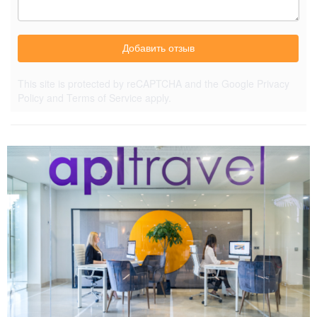
Добавить отзыв
This site is protected by reCAPTCHA and the Google
Privacy
Policy
and
Terms of Service
apply.