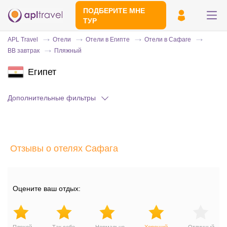
ПОДБЕРИТЕ МНЕ
ТУР
APL Travel
Отели
Отели в Египте
Отели в Сафаге
BB завтрак
Пляжный
Египет
Дополнительные фильтры
Отправьте свой номер телефона
Отзывы о отелях Сафага
Эксперт свяжется с вами и сделает
индивидуальный подбор в течении
15
минут
Оцените ваш отдых: