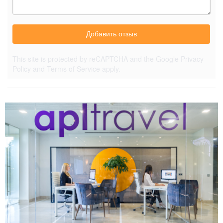
Добавить отзыв
This site is protected by reCAPTCHA and the Google
Privacy
Policy
and
Terms of Service
apply.