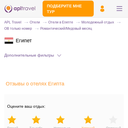
ПОДБЕРИТЕ МНЕ
ТУР
APL Travel
Отели
Отели в Египте
Молодежный отдых
OB только номер
Романтический/Медовый месяц
Египет
Дополнительные фильтры
Отправьте свой номер телефона
Отзывы о отелях Египта
Эксперт свяжется с вами и сделает
индивидуальный подбор в течении
15
минут
Оцените ваш отдых: