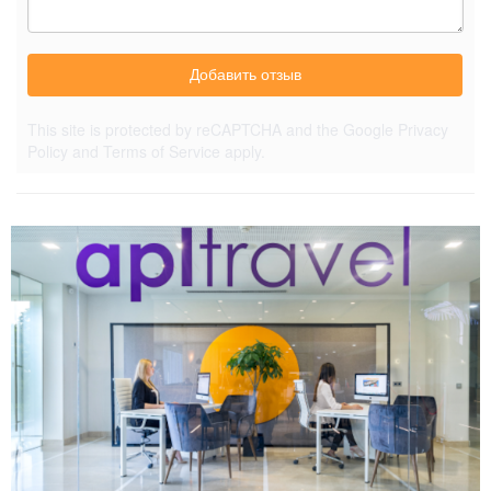
Добавить отзыв
This site is protected by reCAPTCHA and the Google
Privacy
Policy
and
Terms of Service
apply.