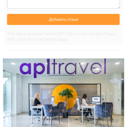
Добавить отзыв
This site is protected by reCAPTCHA and the Google
Privacy
Policy
and
Terms of Service
apply.