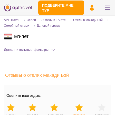
ПОДБЕРИТЕ МНЕ
ТУР
APL Travel
Отели
Отели в Египте
Отели в Макади Бэй
Семейный отдых
Деловой туризм
Египет
Дополнительные фильтры
Отправьте свой номер телефона
Отзывы о отелях Макади Бэй
Эксперт свяжется с вами и сделает
индивидуальный подбор в течении
15
минут
Оцените ваш отдых: