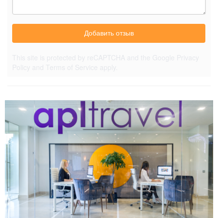
Добавить отзыв
This site is protected by reCAPTCHA and the Google
Privacy
Policy
and
Terms of Service
apply.