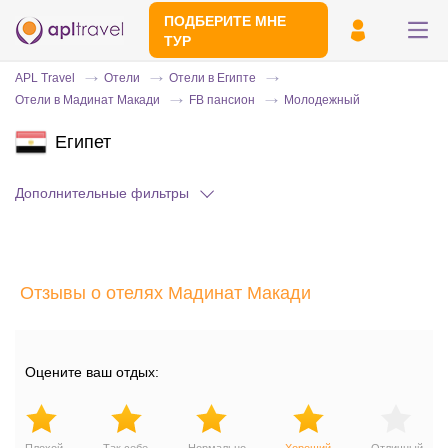
ПОДБЕРИТЕ МНЕ
ТУР
APL Travel
Отели
Отели в Египте
Отели в Мадинат Макади
FB пансион
Молодежный
Египет
Дополнительные фильтры
Отправьте свой номер телефона
Отзывы о отелях Мадинат Макади
Эксперт свяжется с вами и сделает
индивидуальный подбор в течении
15
минут
Оцените ваш отдых: