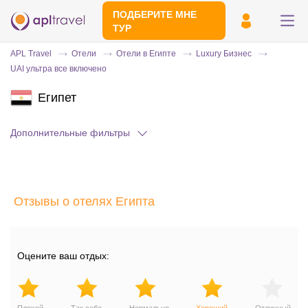
ПОДБЕРИТЕ МНЕ
ТУР
APL Travel
Отели
Отели в Египте
Luxury Бизнес
UAI ультра все включено
Египет
Дополнительные фильтры
Отправьте свой номер телефона
Отзывы о отелях Египта
Эксперт свяжется с вами и сделает
индивидуальный подбор в течении
15
минут
Оцените ваш отдых: