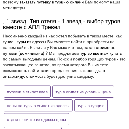
поэтому
заказать путевку в турцию онлайн
Вам помогут наши
менеджеры.
, 1 звезд, Тип отеля - 1 звезд - выбор туров
вместе с АПЛ Тревел
Несомненно каждый из нас хотел побывать в таком месте, как
тунис - туры из одессы
Вы сможете найти и приобрести на
нашем сайте. Были ли у Вас мысли о том, какая
стоимость
путевки (доминикана)
? Мы предлагаем
тур во вьетнам купить
по самым выгодным ценам. Поиск и подбор горящих туров - это
захватывающее занятие, во время которого Вы имеете
возможность найти такие предложения, как
поездка в
антарктиду, стоимость
будет доступна каждому.
путевки в египет киев
тур в египет из украины цена
цены на туры в египет из одессы
туры в турцию
отдых в египте из одессы цены