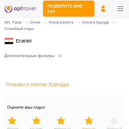
ПОДБЕРИТЕ МНЕ
ТУР
APL Travel
Отели
Отели в Египте
Отели в Хургаде
Спокойный отдых
Египет
Дополнительные фильтры
Отправьте свой номер телефона
Отзывы о отелях Хургады
Эксперт свяжется с вами и сделает
индивидуальный подбор в течении
15
минут
Оцените ваш отдых: