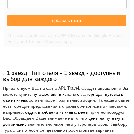
Добавить отзыв
This site is protected by reCAPTCHA and the Google
Privacy
Policy
and
Terms of Service
apply.
, 1 звезд, Тип отеля - 1 звезд - доступный
выбор для каждого
Приветствуем Вас на сайте APL Travel. Среди направлений Вы
можете купить
путешествия в испанию
, а
горящая путевка в
оаэ из киева
оставит море позитивных эмоций. На нашем сайте
есть горящие предложения в страны с живописными местами,
например,
отдых в албании из киева, цены
приятно порадуют
Вас. Обращаем Ваше внимание на то, что
цены на путевку в
доминикану
значительно ниже, чем у туроператоров. К выбору
тура стоит относится ,детально просматривая варианты,