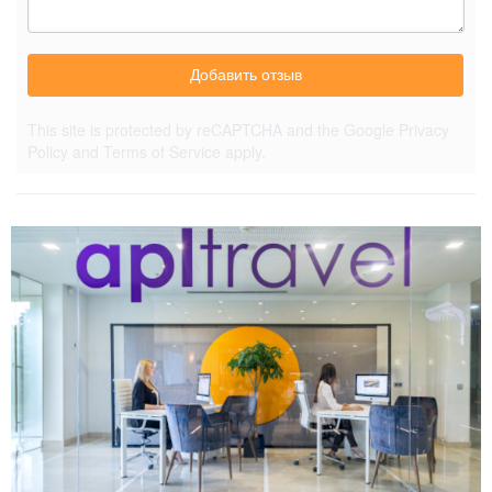
Добавить отзыв
This site is protected by reCAPTCHA and the Google
Privacy
Policy
and
Terms of Service
apply.