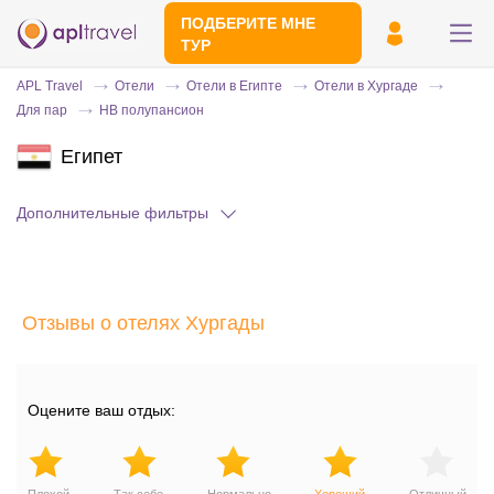
ПОДБЕРИТЕ МНЕ
ТУР
APL Travel
Отели
Отели в Египте
Отели в Хургаде
Для пар
HB полупансион
Египет
Дополнительные фильтры
Отправьте свой номер телефона
Отзывы о отелях Хургады
Эксперт свяжется с вами и сделает
индивидуальный подбор в течении
15
минут
Оцените ваш отдых: