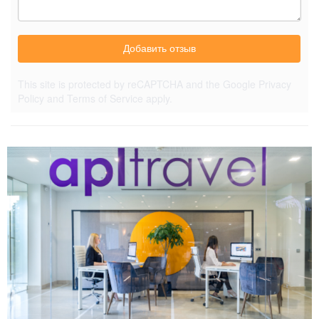
Добавить отзыв
This site is protected by reCAPTCHA and the Google
Privacy
Policy
and
Terms of Service
apply.