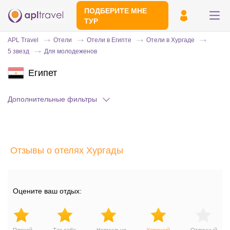
ПОДБЕРИТЕ МНЕ
ТУР
APL Travel
Отели
Отели в Египте
Отели в Хургаде
5 звезд
Для молодеженов
Египет
Дополнительные фильтры
Отправьте свой номер телефона
Отзывы о отелях Хургады
Эксперт свяжется с вами и сделает
индивидуальный подбор в течении
15
минут
Оцените ваш отдых: