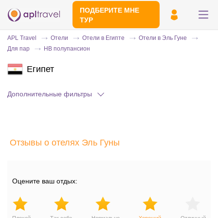
ПОДБЕРИТЕ МНЕ
ТУР
APL Travel
Отели
Отели в Египте
Отели в Эль Гуне
Для пар
HB полупансион
Египет
Дополнительные фильтры
Отправьте свой номер телефона
Отзывы о отелях Эль Гуны
Эксперт свяжется с вами и сделает
индивидуальный подбор в течении
15
минут
Оцените ваш отдых: