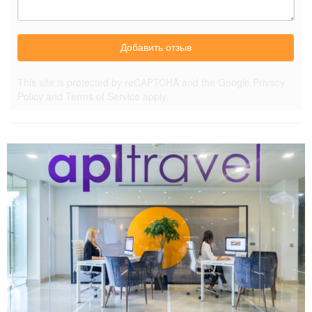
Добавить отзыв
This site is protected by reCAPTCHA and the Google
Privacy
Policy
and
Terms of Service
apply.