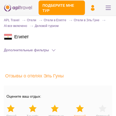
ПОДБЕРИТЕ МНЕ
ТУР
APL Travel
Отели
Отели в Египте
Отели в Эль Гуне
AI все включено
Деловой туризм
Египет
Дополнительные фильтры
Отправьте свой номер телефона
Отзывы о отелях Эль Гуны
Эксперт свяжется с вами и сделает
индивидуальный подбор в течении
15
минут
Оцените ваш отдых: