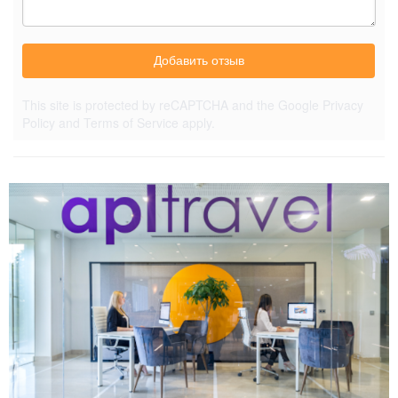
Добавить отзыв
This site is protected by reCAPTCHA and the Google
Privacy
Policy
and
Terms of Service
apply.