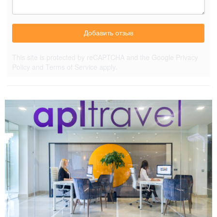
Добавить отзыв
This site is protected by reCAPTCHA and the Google
Privacy
Policy
and
Terms of Service
apply.