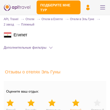
ПОДБЕРИТЕ МНЕ
ТУР
APL Travel
Отели
Отели в Египте
Отели в Эль Гуне
2 звезд
Пляжный
Египет
Дополнительные фильтры
Отправьте свой номер телефона
Отзывы о отелях Эль Гуны
Эксперт свяжется с вами и сделает
индивидуальный подбор в течении
15
минут
Оцените ваш отдых: