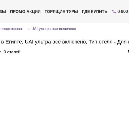
0 800
ИЗЫ
ПРОМО АКЦИИ
ГОРЯЩИЕ ТУРЫ
ГДЕ КУПИТЬ
молодеженов
UAI ультра все включено
 в Египте, UAI ультра все включено, Тип отеля - Дл
: 0 отелей
Отправьте свой номер телефона
Эксперт свяжется с вами и сделает индивидуальный
подбор в течении
15 минут