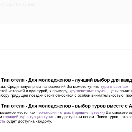
e
Privacy Policy
and
, Тип отеля - Для молодеженов - лучший выбор для каж
el.ua. Среди популярных направлений Вы можете купить
туры в вьетнам
,
атой историей и культурой, к примеру,
кругосветные круизы, цены
приятн
ыбору грядущей поездки стоит относится с особой внимательностью, по
, Тип отеля - Для молодеженов - выбор туров вместе с 
бываемое место, как
черногория - отдых (горящие путевки)
Вы сможете вы
ем
горящий тур в турцию купить
по доступным ценам. Поиск туров - это 
сть
будет доступна каждому.