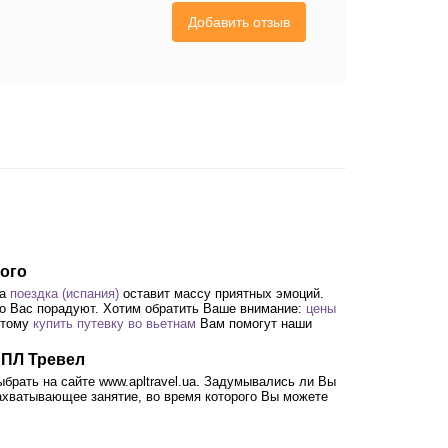
Добавить отзыв
дого
 а
поездка (испания)
оставит массу приятных эмоций.
о Вас порадуют. Хотим обратить Ваше внимание:
цены
этому
купить путевку во вьетнам
Вам помогут наши
АПЛ Тревел
брать на сайте www.apltravel.ua. Задумывались ли Вы
захватывающее занятие, во время которого Вы можете