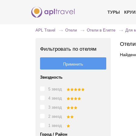
ТУРЫ
КРУ
APL Travel
Отели
Отели в Египте
Для 
Отели
Фильтровать по отелям
Найдено
Звездность
5 звезд
4 звезд
3 звезд
2 звезд
1 звезд
Город / Район