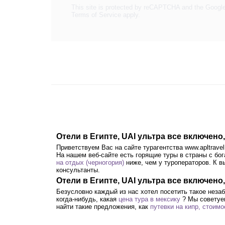
This site is protected by reCAPTCHA and the Googl
Terms of Service
apply.
Отели в Египте, UAI ультра все включено
Приветствуем Вас на сайте турагентства www.apltrav
На нашем веб-сайте есть горящие туры в страны с бог
на отдых (черногория)
ниже, чем у туроператоров. К в
консультанты.
Отели в Египте, UAI ультра все включено
Безусловно каждый из нас хотел посетить такое неза
когда-нибудь, какая
цена тура в мексику
? Мы совету
найти такие предложения, как
путевки на кипр, стоимо