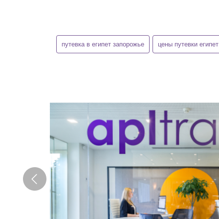
путевка в египет запорожье
цены путевки египет