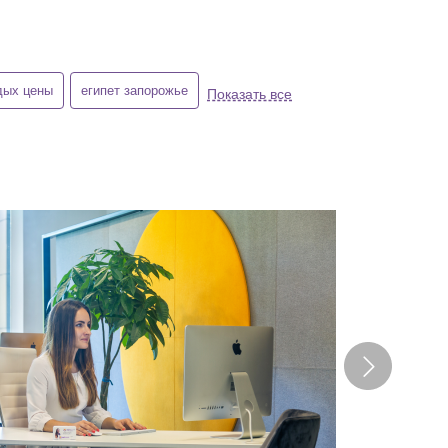
дых цены
египет запорожье
Показать все