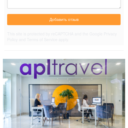
Добавить отзыв
This site is protected by reCAPTCHA and the Google
Privacy
Policy
and
Terms of Service
apply.