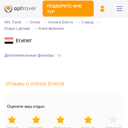
ПОДБЕРИТЕ МНЕ
ТУР
APL Travel
Отели
Отели в Египте
5 звезд
Отдых с детьми
AI все включено
Египет
Дополнительные фильтры
Отправьте свой номер телефона
Отзывы о отелях Египта
Эксперт свяжется с вами и сделает
индивидуальный подбор в течении
15
минут
Оцените ваш отдых: