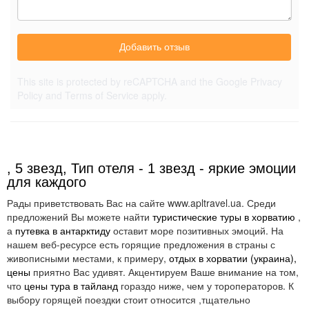
Добавить отзыв
This site is protected by reCAPTCHA and the Google
Privacy
Policy
and
Terms of Service
apply.
, 5 звезд, Тип отеля - 1 звезд - яркие эмоции
для каждого
Рады приветствовать Вас на сайте www.apltravel.ua. Среди
предложений Вы можете найти
туристические туры в хорватию
,
а
путевка в антарктиду
оставит море позитивных эмоций. На
нашем веб-ресурсе есть горящие предложения в страны с
живописными местами, к примеру,
отдых в хорватии (украина),
цены
приятно Вас удивят. Акцентируем Ваше внимание на том,
что
цены тура в тайланд
гораздо ниже, чем у тороператоров. К
выбору горящей поездки стоит относится ,тщательно