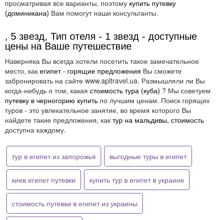
просматривая все варианты, поэтому
купить путевку
(доминикана)
Вам помогут наши консультанты.
, 5 звезд, Тип отеля - 1 звезд - доступные
цены на Ваше путешествие
Наверняка Вы всегда хотели посетить такое замечательное
место, как
египет - горящие предложения
Вы сможете
забронировать на сайте www.apltravel.ua. Размышляли ли Вы
когда-нибудь о том, какая
стоимость тура (куба)
? Мы советуем
путевку в черногорию купить
по лучшим ценам. Поиск горящих
туров - это увлекательное занятие, во время которого Вы
найдете такие предложения, как
тур на мальдивы, стоимость
доступна каждому.
тур в египет из запорожья
выгодные туры в египет
киев египет путевки
купить тур в египет в украине
стоимость путевки в египет из украины