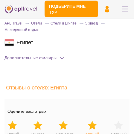
ПОДБЕРИТЕ МНЕ
ТУР
APL Travel
Отели
Отели в Египте
5 звезд
Молодежный отдых
Египет
Дополнительные фильтры
Отправьте свой номер телефона
Отзывы о отелях Египта
Эксперт свяжется с вами и сделает
индивидуальный подбор в течении
15
минут
Оцените ваш отдых: