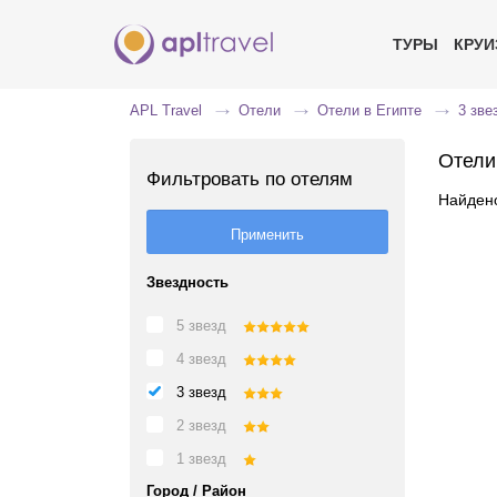
ТУРЫ
КРУ
APL Travel
Отели
Отели в Египте
3 зве
Отели 
Фильтровать по отелям
Найдено
Звездность
5 звезд
4 звезд
3 звезд
2 звезд
1 звезд
Город / Район