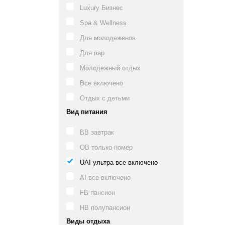
Luxury Бизнес
Spa & Wellness
Для молодеженов
Для пар
Молодежный отдых
Все включено
Отдых с детьми
Вид питания
BB завтрак
OB только номер
UAI ультра все включено
AI все включено
FB пансион
HB полупансион
Виды отдыха