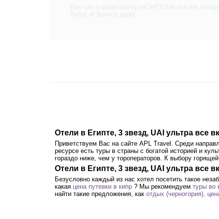
This site is protected by reCAPTCHA and the Googl
Terms of Service
apply.
Отели в Египте, 3 звезд, UAI ультра все
Приветствуем Вас на сайте APL Travel. Среди направ
ресурсе есть туры в страны с богатой историей и кул
гораздо ниже, чем у тороператоров. К выбору горяще
Отели в Египте, 3 звезд, UAI ультра все 
Безусловно каждый из нас хотел посетить такое неза
какая
цена путевки в кипр
? Мы рекомендуем
туры во 
найти такие предложения, как
отдых (черногория), цен