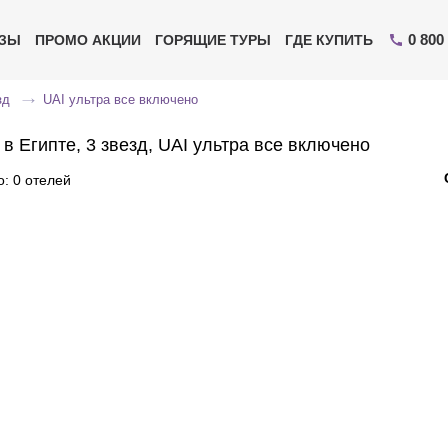
0 800
ИЗЫ
ПРОМО АКЦИИ
ГОРЯЩИЕ ТУРЫ
ГДЕ КУПИТЬ
зд
UAI ультра все включено
в Египте, 3 звезд, UAI ультра все включено
: 0 отелей
Отправьте свой номер телефона
Эксперт свяжется с вами и сделает индивидуальный
подбор в течении
15 минут