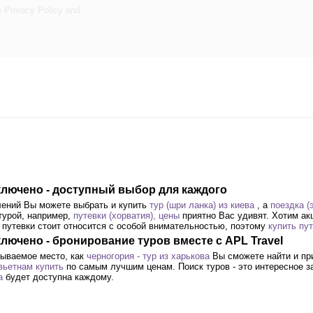
e
Privacy Policy
and
 включено - доступный выбор для каждого
лений Вы можете выбрать и купить
тур (шри ланка) из киева
, а
поездка (
ьтурой, например,
путевки (хорватия), цены
приятно Вас удивят. Хотим а
й путевки стоит относится с особой внимательностью, поэтому
купить пут
включено - бронирование туров вместе с APL Travel
бываемое место, как
черногория - тур из харькова
Вы сможете найти и при
вьетнам купить
по самым лучшим ценам. Поиск туров - это интересное за
а
будет доступна каждому.