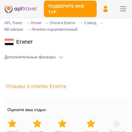
ПОДБЕРИТЕ МНЕ
ТУР
APL Travel
Отели
Отели в Египте
3 звезд
BB завтрак
Лечебно-оздоровительный
Египет
Дополнительные фильтры
Отправьте свой номер телефона
Отзывы о отелях Египта
Эксперт свяжется с вами и сделает
индивидуальный подбор в течении
15
минут
Оцените ваш отдых: