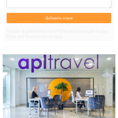
Добавить отзыв
This site is protected by reCAPTCHA and the Google
Privacy
Policy
and
Terms of Service
apply.