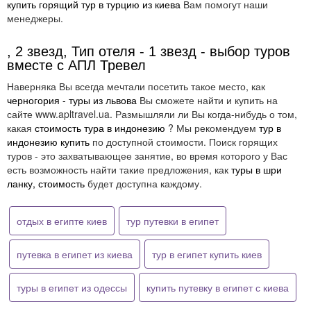
купить горящий тур в турцию из киева
Вам помогут наши
менеджеры.
, 2 звезд, Тип отеля - 1 звезд - выбор туров
вместе с АПЛ Тревел
Наверняка Вы всегда мечтали посетить такое место, как
черногория - туры из львова
Вы сможете найти и купить на
сайте www.apltravel.ua. Размышляли ли Вы когда-нибудь о том,
какая
стоимость тура в индонезию
? Мы рекомендуем
тур в
индонезию купить
по доступной стоимости. Поиск горящих
туров - это захватывающее занятие, во время которого у Вас
есть возможность найти такие предложения, как
туры в шри
ланку, стоимость
будет доступна каждому.
отдых в египте киев
тур путевки в египет
путевка в египет из киева
тур в египет купить киев
туры в египет из одессы
купить путевку в египет с киева