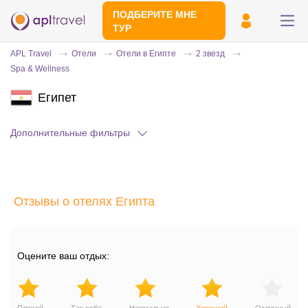
ПОДБЕРИТЕ МНЕ
ТУР
APL Travel
Отели
Отели в Египте
2 звезд
Spa & Wellness
Египет
Дополнительные фильтры
Отправьте свой номер телефона
Отзывы о отелях Египта
Эксперт свяжется с вами и сделает
индивидуальный подбор в течении
15
минут
Оцените ваш отдых: