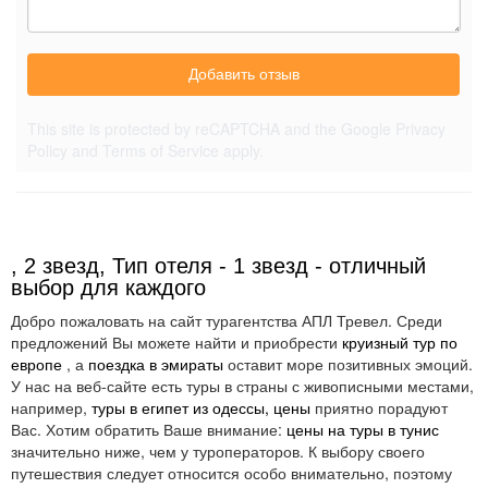
Добавить отзыв
This site is protected by reCAPTCHA and the Google
Privacy
Policy
and
Terms of Service
apply.
, 2 звезд, Тип отеля - 1 звезд - отличный
выбор для каждого
Добро пожаловать на сайт турагентства АПЛ Тревел. Среди
предложений Вы можете найти и приобрести
круизный тур по
европе
, а
поездка в эмираты
оставит море позитивных эмоций.
У нас на веб-сайте есть туры в страны с живописными местами,
например,
туры в египет из одессы, цены
приятно порадуют
Вас. Хотим обратить Ваше внимание:
цены на туры в тунис
значительно ниже, чем у туроператоров. К выбору своего
путешествия следует относится особо внимательно, поэтому