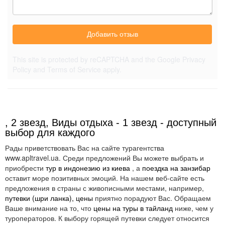
Добавить отзыв
This site is protected by reCAPTCHA and the Google
Privacy
Policy
and
Terms of Service
apply.
, 2 звезд, Виды отдыха - 1 звезд - доступный
выбор для каждого
Рады приветствовать Вас на сайте турагентства
www.apltravel.ua. Среди предложений Вы можете выбрать и
приобрести
тур в индонезию из киева
, а
поездка на занзибар
оставит море позитивных эмоций. На нашем веб-сайте есть
предложения в страны с живописными местами, например,
путевки (шри ланка), цены
приятно порадуют Вас. Обращаем
Ваше внимание на то, что
цены на туры в тайланд
ниже, чем у
туроператоров. К выбору горящей путевки следует относится