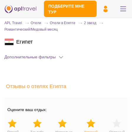
ПОДБЕРИТЕ МНЕ
ТУР
APL Travel
Отели
Отели в Египте
2 звезд
Романтический/Медовый месяц
Египет
Дополнительные фильтры
Отправьте свой номер телефона
Отзывы о отелях Египта
Эксперт свяжется с вами и сделает
индивидуальный подбор в течении
15
минут
Оцените ваш отдых: