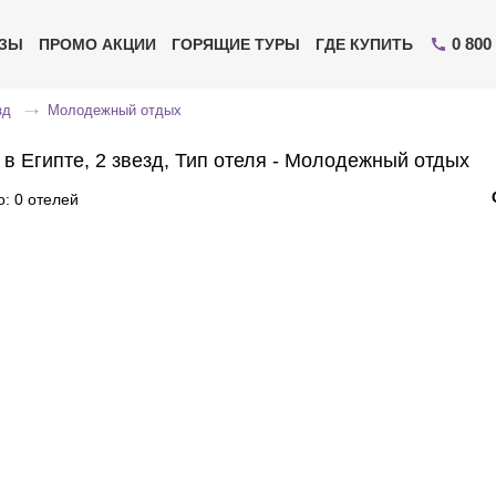
0 800
ИЗЫ
ПРОМО АКЦИИ
ГОРЯЩИЕ ТУРЫ
ГДЕ КУПИТЬ
зд
Молодежный отдых
 в Египте, 2 звезд, Тип отеля - Молодежный отдых
: 0 отелей
Отправьте свой номер телефона
Эксперт свяжется с вами и сделает индивидуальный
подбор в течении
15 минут