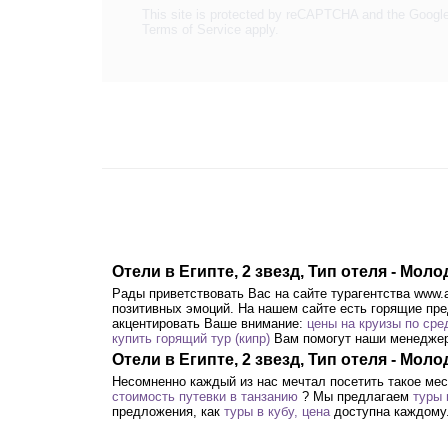
This site is protected by reCAPTCHA and the Googl
Terms of Service
apply.
Отели в Египте, 2 звезд, Тип отеля - Мо
Рады приветствовать Вас на сайте турагентства www.a
позитивных эмоций. На нашем сайте есть горящие пре
акцентировать Ваше внимание:
цены на круизы по ср
купить горящий тур (кипр)
Вам помогут наши менедже
Отели в Египте, 2 звезд, Тип отеля - М
Несомненно каждый из нас мечтал посетить такое мес
стоимость путевки в танзанию
? Мы предлагаем
туры 
предложения, как
туры в кубу, цена
доступна каждому