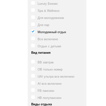
Luxury Бизнес
Spa & Wellness
Для молодеженов
Для пар
Молодежный отдых
Все включено
Отдых с детьми
Вид питания
BB завтрак
OB только номер
UAI ультра все включено
AI все включено
FB пансион
HB полупансион
Виды отдыха