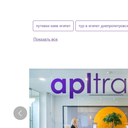
путевки киев египет
тур в египет днепропетровс
Показать все