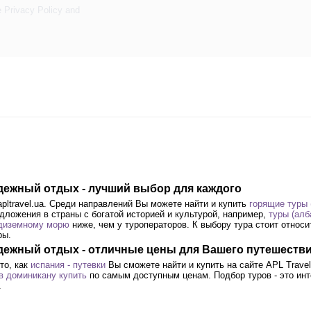
e
Privacy Policy
and
лодежный отдых - лучший выбор для каждого
pltravel.ua. Среди направлений Вы можете найти и купить
горящие туры 
дложения в страны с богатой историей и культурой, например,
туры (алб
едиземному морю
ниже, чем у туроператоров. К выбору тура стоит относ
ры.
олодежный отдых - отличные цены для Вашего путешеств
то, как
испания - путевки
Вы сможете найти и купить на сайте APL Trave
в доминикану купить
по самым доступным ценам. Подбор туров - это инт
.