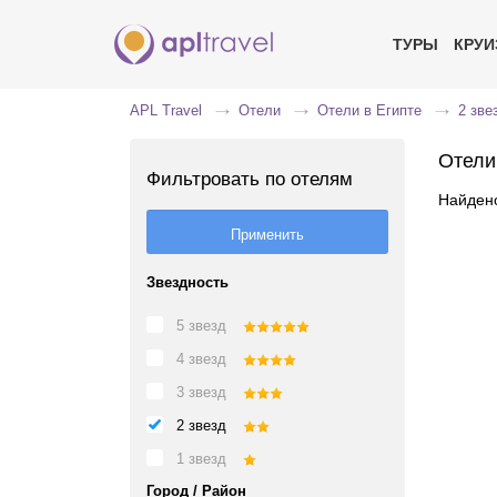
ТУРЫ
КРУ
APL Travel
Отели
Отели в Египте
2 зве
Отели
Фильтровать по отелям
Найдено
Звездность
5 звезд
4 звезд
3 звезд
2 звезд
1 звезд
Город / Район