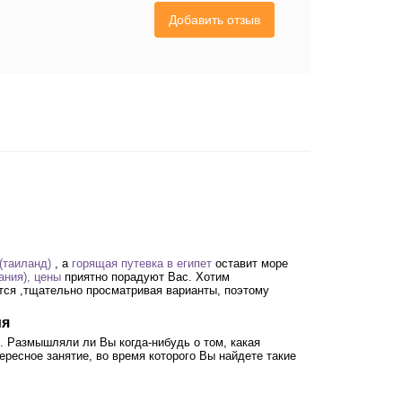
Добавить отзыв
(таиланд)
, а
горящая путевка в египет
оставит море
ания), цены
приятно порадуют Вас. Хотим
ится ,тщательно просматривая варианты, поэтому
ия
l. Размышляли ли Вы когда-нибудь о том, какая
ересное занятие, во время которого Вы найдете такие