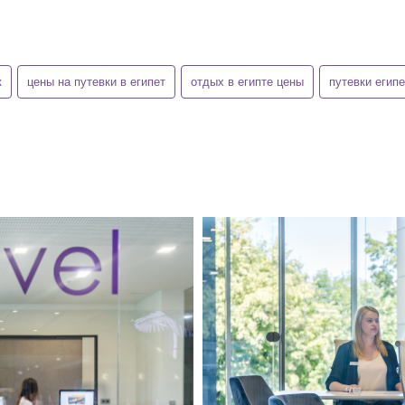
к
цены на путевки в египет
отдых в египте цены
путевки егип